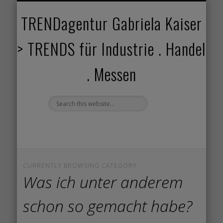
TRENDANGEBOT
TRENDPROJEKTE
TRENDVORTRAG
TRENDVIDEOS
TRENDBOOK
KUNDEN
ABOUT
HOME
TRENDagentur Gabriela Kaiser
> TRENDS für Industrie . Handel
. Messen
CURRENTLY BROWSING CATEGORY
Was ich unter anderem
schon so gemacht habe?