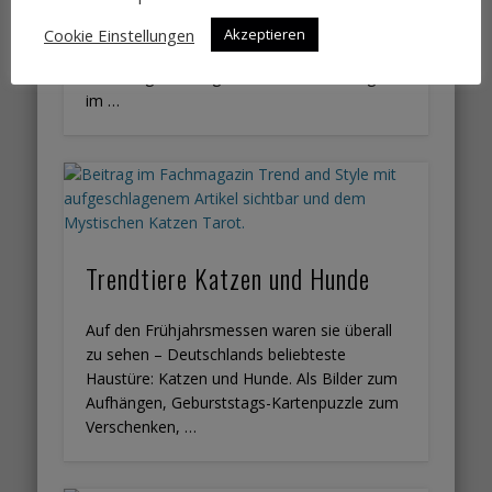
Holz gehört als wichtiges Material in der
Küche schon immer dazu.
Cookie Einstellungen
Akzeptieren
Holzschneidebretter, Holzlöffel und Messer
mit Holzgriffen begleiten uns bereits lange
im …
Trendtiere Katzen und Hunde
Auf den Frühjahrsmessen waren sie überall
zu sehen – Deutschlands beliebteste
Haustüre: Katzen und Hunde. Als Bilder zum
Aufhängen, Geburststags-Kartenpuzzle zum
Verschenken, …