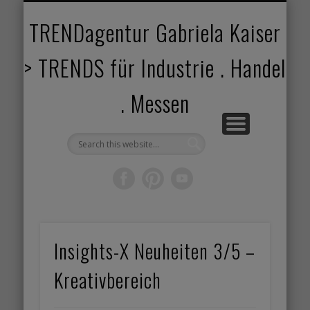
TRENDANGEBOT
TRENDPROJEKTE
TRENDVORTRAG
TRENDVIDEOS
TRENDBOOK
KUNDEN
ABOUT
HOME
TRENDagentur Gabriela Kaiser
> TRENDS für Industrie . Handel
. Messen
Insights-X Neuheiten 3/5 –
Kreativbereich