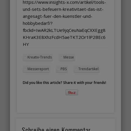
https://www.insights-x.com/artikel/tools-
und-sets-befeuern-kreativitaet-das-ist-
angesagt-fuer-den-kuenstler-und-
hobbybedarf/?
fbclid=IwAR2kLTUe9jqCeuNaEqCXXEgg8
KHraK3E8XhzFcdH5aeTKT2Or1lP2BEc6
HY
Kreativ-Trends
Messe
Messereport
PBS
Trendartikel
Did you like this article? Share it with your friends!
Schreibe einen Kommentar