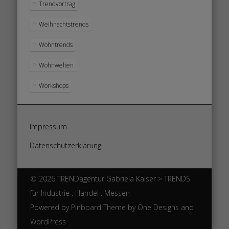
Trendvortrag
Weihnachtstrends
Wohntrends
Wohnwelten
Workshops
Impressum
Datenschutzerklärung
© 2026 TRENDagentur Gabriela Kaiser > TRENDS
für Industrie . Handel . Messen
Powered by
Pinboard Theme
by
One Designs
and
WordPress