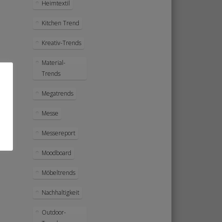
Heimtextil
Kitchen Trend
Kreativ-Trends
Material-
Trends
Megatrends
Messe
Messereport
Moodboard
Möbeltrends
Nachhaltigkeit
Outdoor-