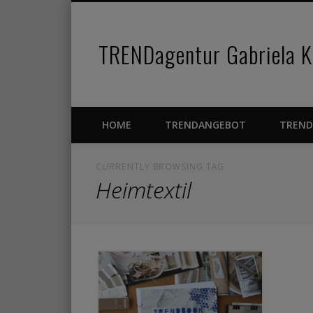
TRENDagentur Gabriela Ka
Facebook
Pinterest
Vimeo
HOME
TRENDANGEBOT
TREND
CURRENTLY BROWSING TAG
Heimtextil