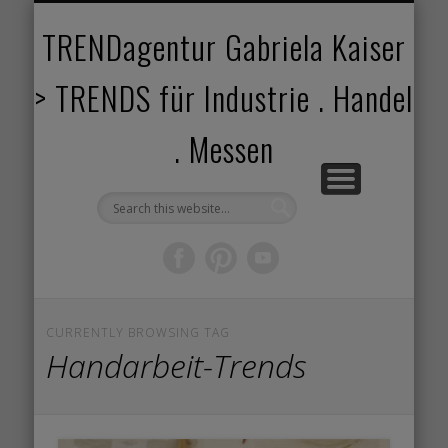
TRENDANGEBOT
TRENDPROJEKTE
TRENDVORTRAG
TRENDVIDEOS
TRENDBOOK
KUNDEN
ABOUT
HOME
TRENDagentur Gabriela Kaiser
> TRENDS für Industrie . Handel
. Messen
CURRENTLY BROWSING TAG
Handarbeit-Trends