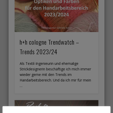
h+h cologne Trendwatch –
Trends 2023/24
Als Textil-Ingenieurin und ehemalige
Strickdesignerin beschäftige ich mich immer
wieder gerne mit den Trends im
Handarbeitsbereich. Und da ich mir für mein
…