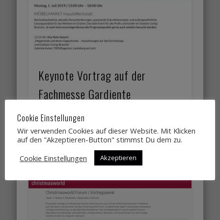
Keynote Vortrag auf der
Fachmesse Gardiente
Cookie Einstellungen
Ich freue mich sehr, dieses Jahr auf der
Gardiente in der MÖBELMARKT
Wir verwenden Cookies auf dieser Website. Mit Klicken
ImpulsWerkstatt am 1. Juli den Keynote
auf den "Akzeptieren-Button" stimmst Du dem zu.
Vortrag mit Thema „Megatrends …
Cookie Einstellungen
Akzeptieren