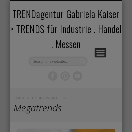
TRENDANGEBOT
TRENDPROJEKTE
TRENDVORTRAG
TRENDVIDEOS
TRENDBOOK
KUNDEN
ABOUT
HOME
TRENDagentur Gabriela Kaiser
> TRENDS für Industrie . Handel
. Messen
CURRENTLY BROWSING TAG
Megatrends