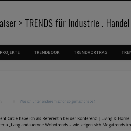
iser > TRENDS für Industrie . Handel
PROJEKTE
TRENDBOOK
TRENDVORTRAG
TRE
19
Was ich unter anderem schon so gemacht habe?
 Circle habe ich als Referentin bei der Konferenz | Living & Home
hema „Lang andauernde Wohntrends – wie zeigen sich Megatrends im