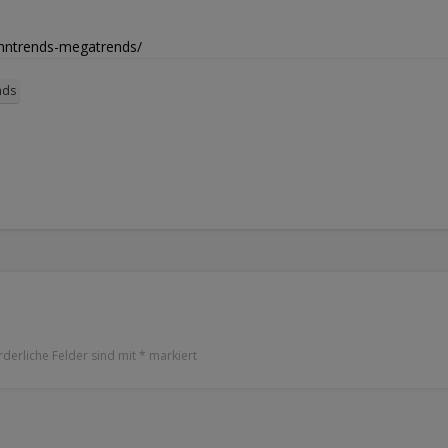
hntrends-megatrends/
nds
rderliche Felder sind mit
*
markiert