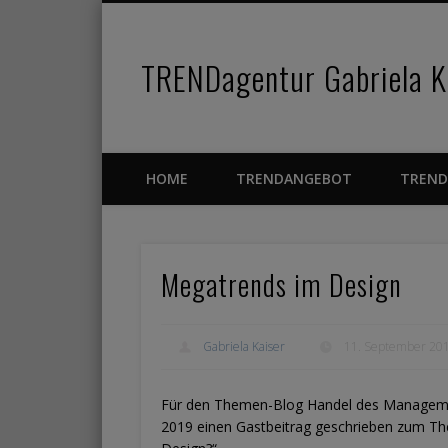
TRENDagentur Gabriela Ka
Facebook
Pinterest
Vimeo
HOME
TRENDANGEBOT
TREND
Megatrends im Design
Gabriela Kaiser
11. September 20
Für den Themen-Blog Handel des Management
2019 einen Gastbeitrag geschrieben zum T