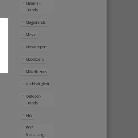
Material-
Trends
Megatrends
Messe
Messereport
Moodboard
Möbeltrends
Nachhaltigkeit
Outdoor-
Trends
PBS
POS-
Gestaltung