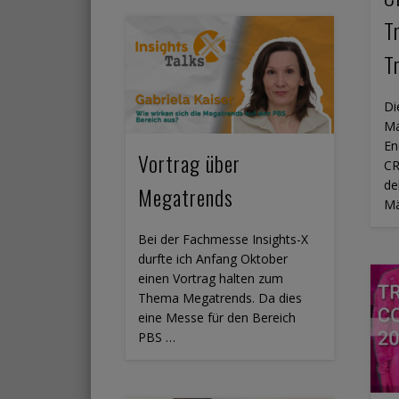
T
T
Di
Ma
En
Vortrag über
CR
de
Megatrends
Mä
Bei der Fachmesse Insights-X
durfte ich Anfang Oktober
einen Vortrag halten zum
Thema Megatrends. Da dies
eine Messe für den Bereich
PBS …