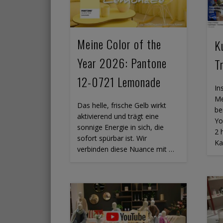
Meine Color of the
K
Year 2026: Pantone
T
12-0721 Lemonade
In
Me
Das helle, frische Gelb wirkt
be
aktivierend und trägt eine
Yo
sonnige Energie in sich, die
2 
sofort spürbar ist. Wir
Ka
verbinden diese Nuance mit …