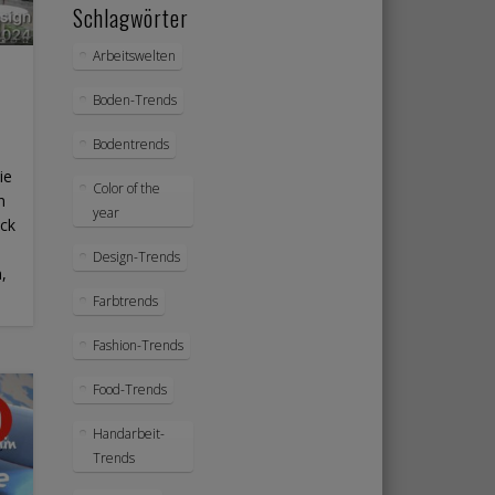
Schlagwörter
Arbeitswelten
Boden-Trends
Bodentrends
ie
Color of the
n
year
ick
Design-Trends
,
Farbtrends
Fashion-Trends
Food-Trends
Handarbeit-
Trends