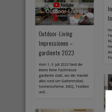
I
I
Vo
Outdoor-Living
Fa
Nü
Impressionen –
me
gardiente 2023
au
Fo
Vom 1.-3. Juli 2023 fand die
kleine feine Fachmesse
gardiente statt, wo der Handel
alles rund um Gartenmöbel,
Sonnenschirme, BBQ, Textilien
und …