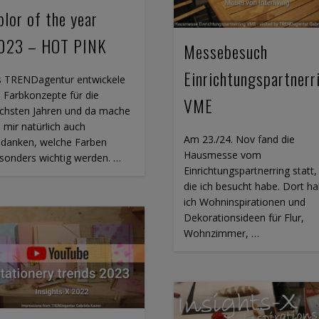
olor of the year
023 – HOT PINK
Messebesuch
Einrichtungspartnerr
s TRENDagentur entwickele
h Farbkonzepte für die
VME
chsten Jahren und da mache
h mir natürlich auch
Am 23./24. Nov fand die
danken, welche Farben
Hausmesse vom
sonders wichtig werden. …
Einrichtungspartnerring statt,
die ich besucht habe. Dort h
ich Wohninspirationen und
Dekorationsideen für Flur,
Wohnzimmer, …