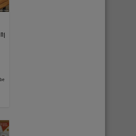
ing
abe