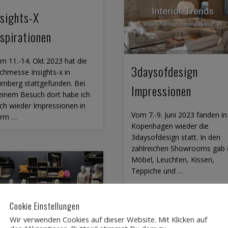
nsights-X
nspirationen
m 11.-14. Okt 2023 hat die
3daysofdesign
chmesse Insights-x in
rnberg stattgefunden. Bei
Impressionen
inem Besuch dort habe ich
ch wieder Impressionen in
Vom 7.-9. Juni 2023 fanden in
rm …
Kopenhagen wieder die
3daysofdesign statt. In den
zahlreichen Showrooms gab 
Möbel, Leuchten, Kissen,
Teppiche und …
Cookie Einstellungen
Wir verwenden Cookies auf dieser Website. Mit Klicken auf