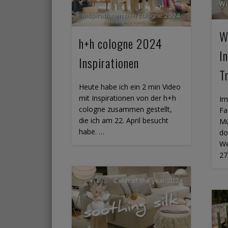
W
h+h cologne 2024
I
Inspirationen
T
Heute habe ich ein 2 min Video
mit Inspirationen von der h+h
Im
cologne zusammen gestellt,
Fa
die ich am 22. April besucht
Mü
habe. …
do
We
27