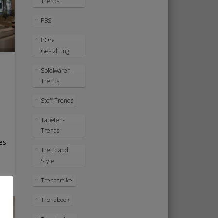
Trends
PBS
POS-
Gestaltung
Spielwaren-
Trends
Stoff-Trends
Tapeten-
Trends
es
Trend and
Style
Trendartikel
Trendbook