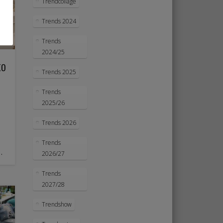
Trendcollage
Trends 2024
Trends
2024/25
ko
Trends 2025
Trends
2025/26
Trends 2026
Trends
…
2026/27
Trends
2027/28
Trendshow