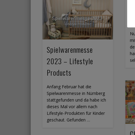
I
h
Nu
mi
de
Spielwarenmesse
ha
2023 – Lifestyle
se
Products
Anfang Februar hat die
Spielwarenmesse in Nürnberg
stattgefunden und da habe ich
dieses Mal vor allem nach
Lifestyle-Produkten für Kinder
geschaut. Gefunden …
C