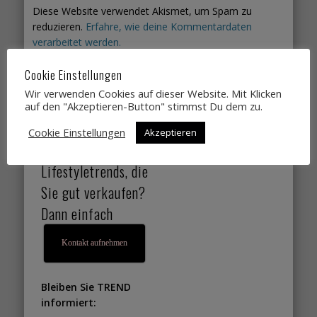
Diese Website verwendet Akismet, um Spam zu
reduzieren.
Erfahre, wie deine Kommentardaten
verarbeitet werden.
Cookie Einstellungen
Sie suchen
Wir verwenden Cookies auf dieser Website. Mit Klicken
Designtrends,
auf den "Akzeptieren-Button" stimmst Du dem zu.
Farbtrends,
Cookie Einstellungen
Akzeptieren
Wohntrends,
Lifestyletrends, die
Sie gut verkaufen?
Dann einfach
Kontakt aufnehmen
Bleiben Sie TREND
informiert: