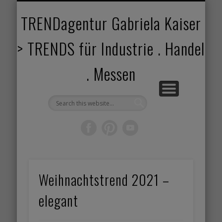
TRENDANGEBOT
TRENDPROJEKTE
TRENDVORTRAG
TRENDVIDEOS
TRENDBOOK
KUNDEN
ABOUT
HOME
TRENDagentur Gabriela Kaiser
> TRENDS für Industrie . Handel
. Messen
Weihnachtstrend 2021 –
elegant