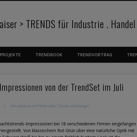
iser > TRENDS für Industrie . Handel
PROJEKTE
TRENDBOOK
TRENDVORTRAG
TRE
mpressionen von der TrendSet im Juli
Wie wäre es mit Filme über Trends und Design?
achtstrends-Impressionen bei 18 verschiedenen Firmen eingefangen
ngestellt. Von klassischem Rot-Grün über eine natürliche Optik mit