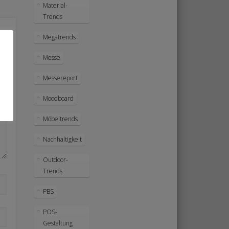
Material-
Trends
Megatrends
Messe
Messereport
Moodboard
Möbeltrends
Nachhaltigkeit
Outdoor-
Trends
PBS
POS-
Gestaltung