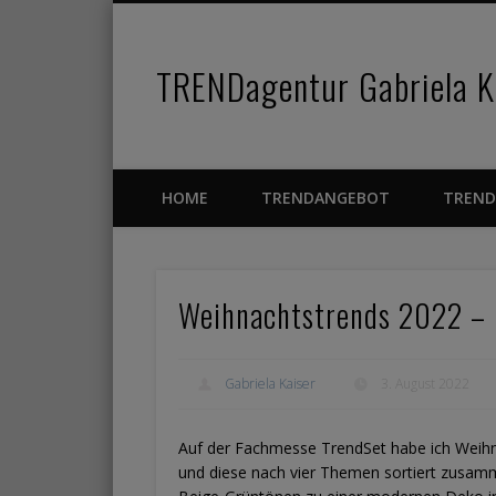
TRENDagentur Gabriela Ka
Facebook
Pinterest
Vimeo
HOME
TRENDANGEBOT
TREND
Weihnachtstrends 2022 – I
Gabriela Kaiser
3. August 2022
Auf der Fachmesse TrendSet habe ich Weihn
und diese nach vier Themen sortiert zusamme