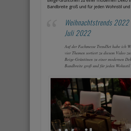
Beige-Grüntönen zu einer modernen Deko in 
Bandbreite groß und für jeden Wohnstil und
Weihnachtstrends 2022 
Juli 2022
Auf der Fachmesse TrendSet habe ich W
vier Themen sortiert zu diesem Video zu
Beige-Grüntönen zu einer modernen Deko
Bandbreite groß und für jeden Wohnstil