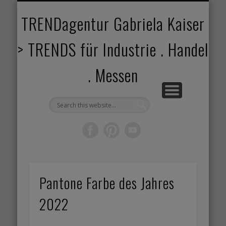
TRENDANGEBOT
TRENDPROJEKTE
TRENDVORTRAG
TRENDVIDEOS
TRENDBOOK
KUNDEN
ABOUT
HOME
TRENDagentur Gabriela Kaiser
> TRENDS für Industrie . Handel
. Messen
Pantone Farbe des Jahres
2022