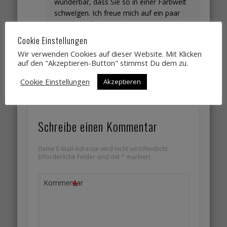
wunderbar, dass Sie so in einer Farbwelt
schwelgen. Ich freue mich auf ein paar
Fotos von Ihnen.
Herzliche Grüße Gabriela Kaiser
Cookie Einstellungen
Wir verwenden Cookies auf dieser Website. Mit Klicken
Antworten
auf den "Akzeptieren-Button" stimmst Du dem zu.
Cookie Einstellungen
Akzeptieren
Schreibe einen Kommentar
Deine E-Mail-Adresse wird nicht veröffentlicht.
Erforderliche Felder sind mit
*
markiert
*
Kommentar