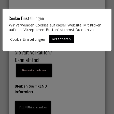
Sie suchen
Cookie Einstellungen
Designtrends,
Wir verwenden Cookies auf dieser Website. Mit Klicken
Farbtrends,
auf den "Akzeptieren-Button" stimmst Du dem zu.
Wohntrends,
Cookie Einstellungen
Akzeptieren
Lifestyletrends, die
Sie gut verkaufen?
Dann einfach
Kontakt aufnehmen
Bleiben Sie TREND
informiert:
TRENDletter anmelden