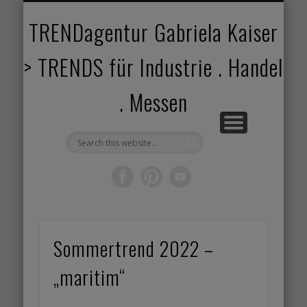
TRENDANGEBOT
TRENDPROJEKTE
TRENDVORTRAG
TRENDVIDEOS
TRENDBOOK
KUNDEN
ABOUT
HOME
TRENDagentur Gabriela Kaiser
> TRENDS für Industrie . Handel
. Messen
Sommertrend 2022 –
„maritim“