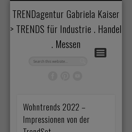
TRENDANGEBOT
TRENDPROJEKTE
TRENDVORTRAG
TRENDVIDEOS
TRENDBOOK
KUNDEN
ABOUT
HOME
TRENDagentur Gabriela Kaiser
> TRENDS für Industrie . Handel
. Messen
Wohntrends 2022 –
Impressionen von der
TrendSet