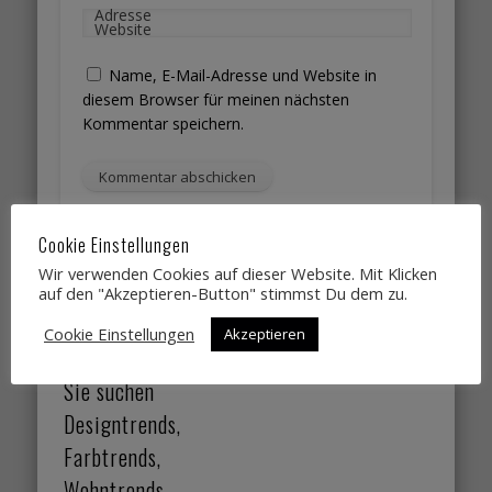
Adresse
Website
Name, E-Mail-Adresse und Website in
diesem Browser für meinen nächsten
Kommentar speichern.
Cookie Einstellungen
Wir verwenden Cookies auf dieser Website. Mit Klicken
Diese Website verwendet Akismet, um Spam zu
auf den "Akzeptieren-Button" stimmst Du dem zu.
reduzieren.
Erfahre, wie deine Kommentardaten
verarbeitet werden.
Cookie Einstellungen
Akzeptieren
Sie suchen
Designtrends,
Farbtrends,
Wohntrends,