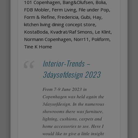
101 Copenhagen, Bang&Olufsen, Bolia,
FDB Mobler, Ferm Living, File under Pop,
Form & Refine, Fredericia, Gubi, Hay,
kitchen living dining concept store,
KostaBoda, Kvadrat/Raf Simons, Le Klint,
Normann Copenhagen, Norr11, Poliform,
Tine K Home
Interior-Trends –
3daysofdesign 2023
From 7-9 June 2023 in
Copenhagen was held again the
3daysofdesign. In the numerous
showrooms there was furniture,
lighting, cushions, carpets and
home accessories to see. Here I
would like to give a little insight