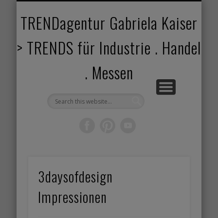
TRENDANGEBOT
TRENDPROJEKTE
TRENDVORTRAG
TRENDVIDEOS
TRENDBOOK
KUNDEN
ABOUT
HOME
TRENDagentur Gabriela Kaiser
> TRENDS für Industrie . Handel
. Messen
3daysofdesign
Impressionen