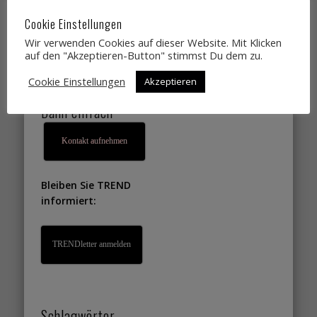
Designtrends,
Cookie Einstellungen
Farbtrends,
Wir verwenden Cookies auf dieser Website. Mit Klicken
Wohntrends,
auf den "Akzeptieren-Button" stimmst Du dem zu.
Lifestyletrends, die
Cookie Einstellungen
Akzeptieren
Sie gut verkaufen?
Dann einfach
Kontakt aufnehmen
Bleiben Sie TREND
informiert:
TRENDletter anmelden
Schlagwörter