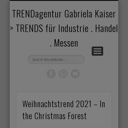
TRENDANGEBOT
TRENDPROJEKTE
TRENDVORTRAG
TRENDVIDEOS
TRENDBOOK
KUNDEN
ABOUT
HOME
TRENDagentur Gabriela Kaiser
> TRENDS für Industrie . Handel
. Messen
Weihnachtstrend 2021 – In
the Christmas Forest