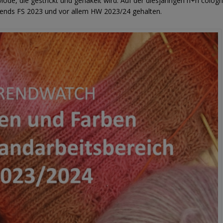
de, die gestrickt und gehäkelt wird. Auf der diesjährigen h+h colog
rends FS 2023 und vor allem HW 2023/24 gehalten.