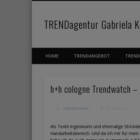
TRENDagentur Gabriela Ka
Facebook
Pinterest
Vimeo
HOME
TRENDANGEBOT
TREND
h+h cologne Trendwatch –
Gabriela Kaiser
4. April 2023
Als Textil-Ingenieurin und ehemalige Strick
Handarbeitsbereich. Und da ich mir für me