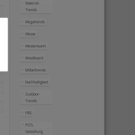
Material-
Trends
Megatrends
Messe
Messereport
Moodboard
Möbeltrends
Nachhaltigkeit
Outdoor-
Trends
PBS
POS-
Gestaltung