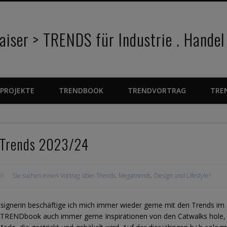
iser > TRENDS für Industrie . Handel
PROJEKTE
TRENDBOOK
TRENDVORTRAG
TRE
 Trends 2023/24
Sie suchen einen Vortrag über Trends, Megatrends, Design und Lifestyle?
designerin beschäftige ich mich immer wieder gerne mit den Trends im
in TRENDbook auch immer gerne Inspirationen von den Catwalks hole,