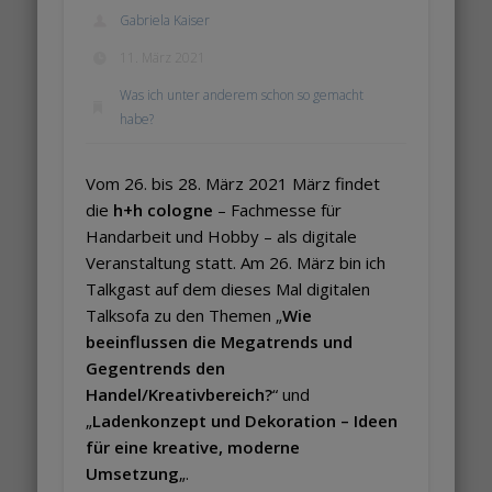
Gabriela Kaiser
11. März 2021
Was ich unter anderem schon so gemacht
habe?
Vom 26. bis 28. März 2021 März findet
die
h+h cologne
– Fachmesse für
Handarbeit und Hobby – als digitale
Veranstaltung statt. Am 26. März bin ich
Talkgast auf dem dieses Mal digitalen
Talksofa zu den Themen „
Wie
beeinflussen die Megatrends und
Gegentrends den
Handel/Kreativbereich?
“ und
„
Ladenkonzept und Dekoration – Ideen
für eine kreative, moderne
Umsetzung
„.