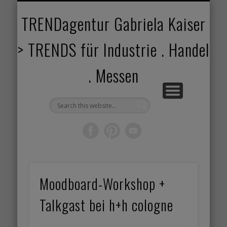
TRENDANGEBOT
TRENDPROJEKTE
TRENDVORTRAG
TRENDVIDEOS
TRENDBOOK
KUNDEN
ABOUT
HOME
TRENDagentur Gabriela Kaiser
> TRENDS für Industrie . Handel
. Messen
Moodboard-Workshop +
Talkgast bei h+h cologne