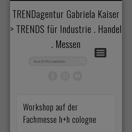
TRENDANGEBOT
TRENDPROJEKTE
TRENDVORTRAG
TRENDVIDEOS
TRENDBOOK
KUNDEN
ABOUT
HOME
TRENDagentur Gabriela Kaiser
> TRENDS für Industrie . Handel
. Messen
Workshop auf der
Fachmesse h+h cologne