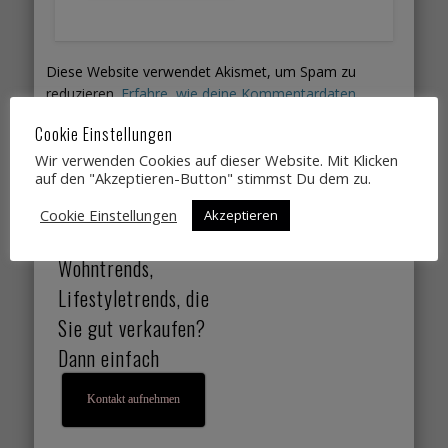
Diese Website verwendet Akismet, um Spam zu
reduzieren.
Erfahre, wie deine Kommentardaten
verarbeitet werden.
Cookie Einstellungen
Wir verwenden Cookies auf dieser Website. Mit Klicken
Sie suchen
auf den "Akzeptieren-Button" stimmst Du dem zu.
Designtrends,
Cookie Einstellungen
Akzeptieren
Farbtrends,
Wohntrends,
Lifestyletrends, die
Sie gut verkaufen?
Dann einfach
Kontakt aufnehmen