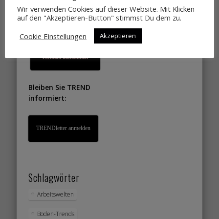
Lifestyletrends, die
Wir verwenden Cookies auf dieser Website. Mit Klicken
auf den "Akzeptieren-Button" stimmst Du dem zu.
Sie gut verkaufen?
Dann einfach
Cookie Einstellungen
Akzeptieren
Kontakt aufnehmen
Bleiben Sie TREND
informiert:
TRENDletter anmelden
Schlagwörter
Arbeitswelten
Boden-Trends