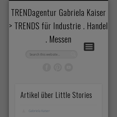
TRENDANGEBOT
TRENDPROJEKTE
TRENDVORTRAG
TRENDVIDEOS
TRENDBOOK
KUNDEN
ABOUT
HOME
TRENDagentur Gabriela Kaiser
> TRENDS für Industrie . Handel
. Messen
Artikel über Little Stories
Gabriela Kaiser