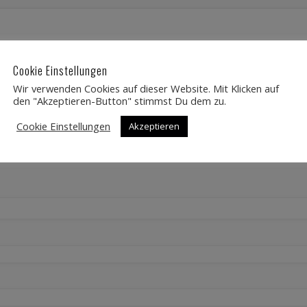
rderliche Felder sind mit
*
markiert
Cookie Einstellungen
Wir verwenden Cookies auf dieser Website. Mit Klicken auf
den "Akzeptieren-Button" stimmst Du dem zu.
Cookie Einstellungen
Akzeptieren