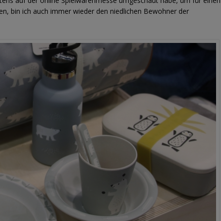
tztens auf der online Spielwarenmesse umgeschaut habe, um für einen
üren, bin ich auch immer wieder den niedlichen Bewohner der