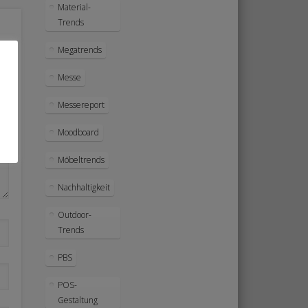
Material-
Trends
Megatrends
Messe
Messereport
Moodboard
Möbeltrends
Nachhaltigkeit
Outdoor-
Trends
PBS
POS-
Gestaltung