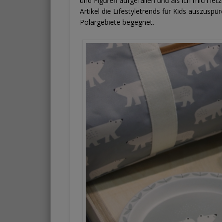
und Figuren aufgefallen und als ich mich le
Artikel die Lifestyletrends für Kids auszusp
Polargebiete begegnet.