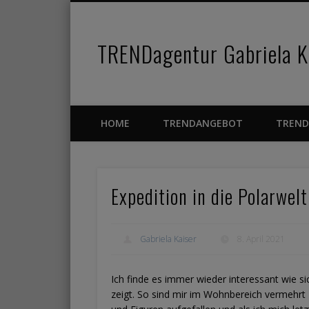
TRENDagentur Gabriela Ka
Facebook
Pinterest
Vimeo
HOME
TRENDANGEBOT
TREND
Expedition in die Polarwelt
Gabriela Kaiser
8. April 2021
Ich finde es immer wieder interessant wie sic
zeigt. So sind mir im Wohnbereich vermehr