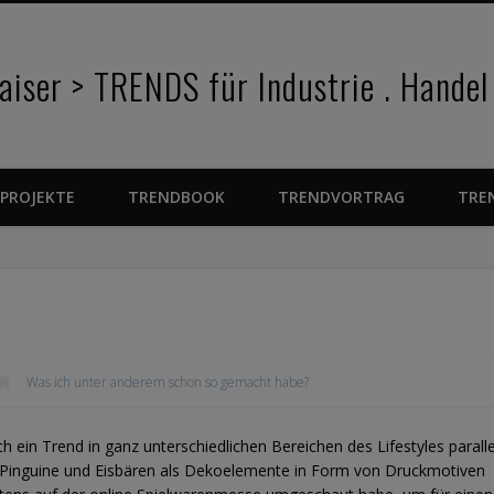
iser > TRENDS für Industrie . Handel
PROJEKTE
TRENDBOOK
TRENDVORTRAG
TRE
Was ich unter anderem schon so gemacht habe?
h ein Trend in ganz unterschiedlichen Bereichen des Lifestyles paralle
t Pinguine und Eisbären als Dekoelemente in Form von Druckmotiven