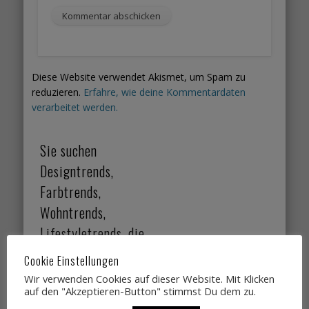
Diese Website verwendet Akismet, um Spam zu
reduzieren.
Erfahre, wie deine Kommentardaten
verarbeitet werden.
Sie suchen
Designtrends,
Farbtrends,
Wohntrends,
Lifestyletrends, die
Sie gut verkaufen?
Cookie Einstellungen
Dann einfach
Wir verwenden Cookies auf dieser Website. Mit Klicken
auf den "Akzeptieren-Button" stimmst Du dem zu.
Kontakt aufnehmen