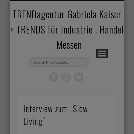
TRENDANGEBOT
TRENDPROJEKTE
TRENDVORTRAG
TRENDVIDEOS
TRENDBOOK
KUNDEN
ABOUT
HOME
TRENDagentur Gabriela Kaiser
> TRENDS für Industrie . Handel
. Messen
Interview zum „Slow
Living“