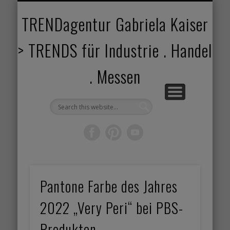
TRENDANGEBOT
TRENDPROJEKTE
TRENDVORTRAG
TRENDVIDEOS
TRENDBOOK
KUNDEN
ABOUT
HOME
TRENDagentur Gabriela Kaiser
> TRENDS für Industrie . Handel
. Messen
Pantone Farbe des Jahres
2022 „Very Peri“ bei PBS-
Produkten