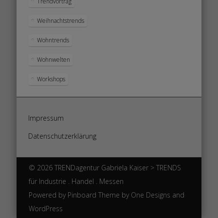
Trendvortrag
Weihnachtstrends
Wohntrends
Wohnwelten
Workshops
Impressum
Datenschutzerklärung
© 2026 TRENDagentur Gabriela Kaiser > TRENDS
für Industrie . Handel . Messen
Powered by
Pinboard Theme
by
One Designs
and
WordPress