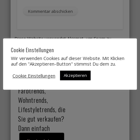
Diese Website verwendet Akismet, um Spam zu
reduzieren.
Erfahre, wie deine Kommentardaten
Cookie Einstellungen
verarbeitet werden.
Wir verwenden Cookies auf dieser Website. Mit Klicken
auf den "Akzeptieren-Button" stimmst Du dem zu.
Sie suchen
Cookie Einstellungen
Akzeptieren
Designtrends,
Farbtrends,
Wohntrends,
Lifestyletrends, die
Sie gut verkaufen?
Dann einfach