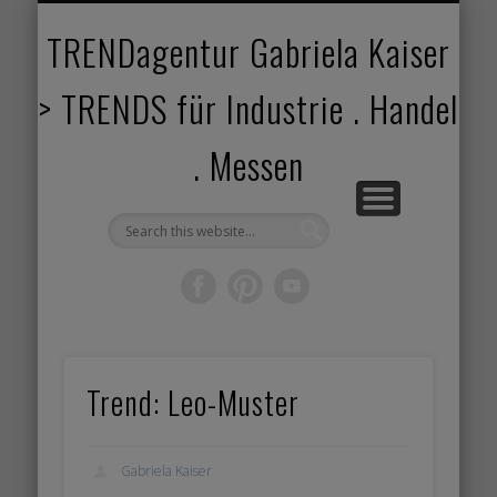
TRENDANGEBOT
TRENDPROJEKTE
TRENDVORTRAG
TRENDVIDEOS
TRENDBOOK
KUNDEN
ABOUT
HOME
TRENDagentur Gabriela Kaiser
> TRENDS für Industrie . Handel
. Messen
Trend: Leo-Muster
Gabriela Kaiser