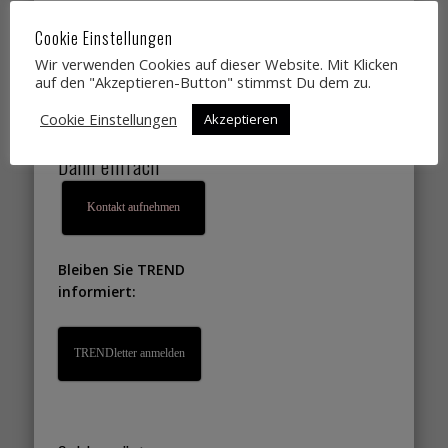
Designtrends,
Cookie Einstellungen
Farbtrends,
Wir verwenden Cookies auf dieser Website. Mit Klicken
Wohntrends,
auf den "Akzeptieren-Button" stimmst Du dem zu.
Lifestyletrends, die
Cookie Einstellungen
Akzeptieren
Sie gut verkaufen?
Dann einfach
Kontakt aufnehmen
Bleiben Sie TREND
informiert:
TRENDletter anmelden