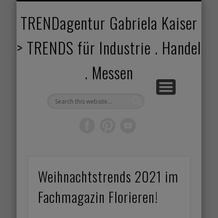
TRENDANGEBOT
TRENDPROJEKTE
TRENDVORTRAG
TRENDVIDEOS
TRENDBOOK
KUNDEN
ABOUT
HOME
TRENDagentur Gabriela Kaiser
> TRENDS für Industrie . Handel
. Messen
Weihnachtstrends 2021 im
Fachmagazin Florieren!