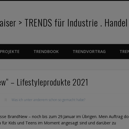
iser > TRENDS für Industrie . Handel
PROJEKTE
TRENDBOOK
TRENDVORTRAG
TRE
w“ – Lifestyleprodukte 2021
Was ich unter anderem schon so gemacht habe?
sse BrandNew – noch bis zum 29.Januar im Übrigen. Mein Auftrag do
a für Kids und Teens im Moment angesagt sind und darüber zu