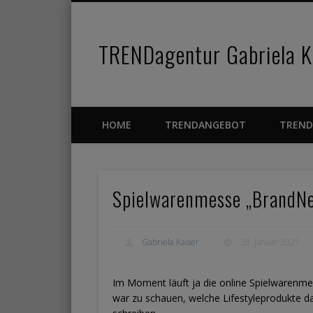
TRENDagentur Gabriela Ka
Facebook
Pinterest
Vimeo
HOME
TRENDANGEBOT
TREND
Spielwarenmesse „BrandNe
Gabriela Kaiser
28. Januar 2021
Im Moment läuft ja die online Spielwarenme
war zu schauen, welche Lifestyleprodukte d