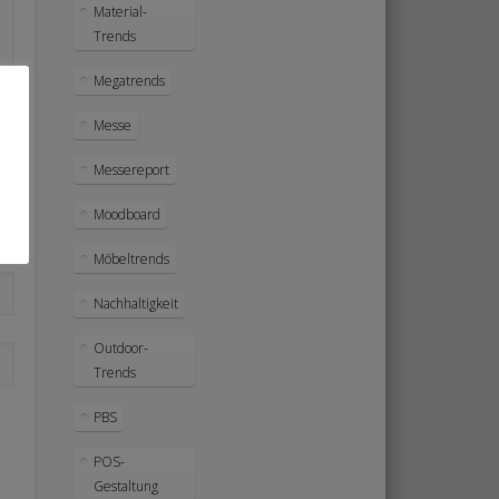
Material-
Trends
Megatrends
Messe
Messereport
Moodboard
Möbeltrends
Nachhaltigkeit
Outdoor-
Trends
PBS
POS-
Gestaltung