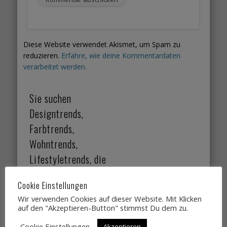
Diese Website verwendet Akismet, um Spam zu
reduzieren.
Erfahre, wie deine Kommentardaten
verarbeitet werden.
Sie suchen
Designtrends,
Farbtrends,
Wohntrends,
Lifestyletrends, die
Sie gut verkaufen?
Cookie Einstellungen
Dann einfach
Wir verwenden Cookies auf dieser Website. Mit Klicken
auf den "Akzeptieren-Button" stimmst Du dem zu.
Kontakt aufnehmen
Cookie Einstellungen
Akzeptieren