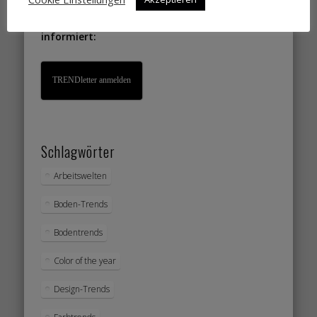
Bleiben Sie TREND
informiert:
TRENDletter anmelden
Schlagwörter
Arbeitswelten
Boden-Trends
Bodentrends
Color of the year
Design-Trends