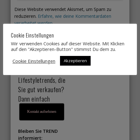
Diese Website verwendet Akismet, um Spam zu
reduzieren.
Erfahre, wie deine Kommentardaten
verarbeitet werden.
Cookie Einstellungen
Sie suchen
Wir verwenden Cookies auf dieser Website. Mit Klicken
auf den "Akzeptieren-Button" stimmst Du dem zu.
Designtrends,
Farbtrends,
Cookie Einstellungen
Akzeptieren
Wohntrends,
Lifestyletrends, die
Sie gut verkaufen?
Dann einfach
Kontakt aufnehmen
Bleiben Sie TREND
informiert: