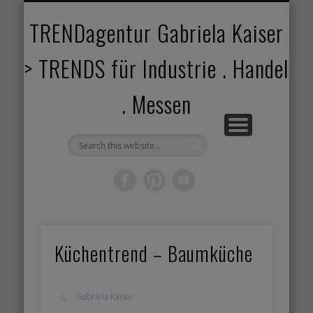
TRENDANGEBOT
TRENDPROJEKTE
TRENDVORTRAG
TRENDVIDEOS
TRENDBOOK
KUNDEN
ABOUT
HOME
TRENDagentur Gabriela Kaiser
> TRENDS für Industrie . Handel
. Messen
Küchentrend – Baumküche
Gabriela Kaiser