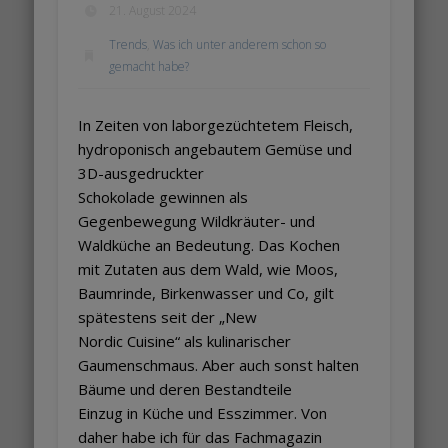
21. August 2024
Trends
,
Was ich unter anderem schon so
gemacht habe?
In Zeiten von laborgezüchtetem Fleisch,
hydroponisch angebautem Gemüse und
3D-ausgedruckter
Schokolade gewinnen als
Gegenbewegung Wildkräuter- und
Waldküche an Bedeutung. Das Kochen
mit Zutaten aus dem Wald, wie Moos,
Baumrinde, Birkenwasser und Co, gilt
spätestens seit der „New
Nordic Cuisine“ als kulinarischer
Gaumenschmaus. Aber auch sonst halten
Bäume und deren Bestandteile
Einzug in Küche und Esszimmer. Von
daher habe ich für das Fachmagazin