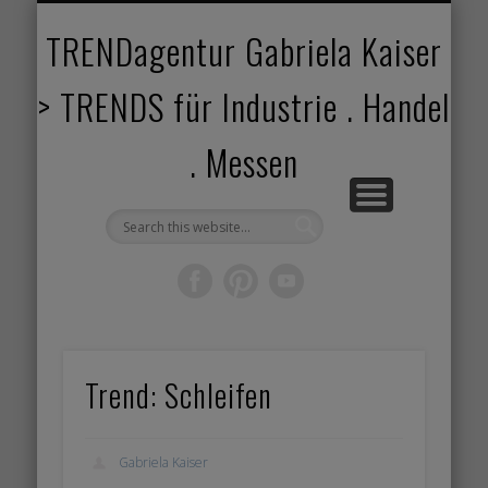
TRENDANGEBOT
TRENDPROJEKTE
TRENDVORTRAG
TRENDVIDEOS
TRENDBOOK
KUNDEN
ABOUT
HOME
TRENDagentur Gabriela Kaiser
> TRENDS für Industrie . Handel
. Messen
Trend: Schleifen
Gabriela Kaiser