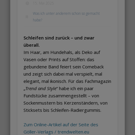
15. Mai 2025
Was ich unter anderem schon so gemacht
habe?
Schleifen sind zurück – und zwar
überall.
Im Haar, am Hundehals, als Deko auf
Vasen oder Prints auf Stoffen: das
gebundene Band feiert sein Comeback
und zeigt sich dabei mal verspielt, mal
elegant, mal ikonisch. Für das Fachmagazin
„
Trend and Style
“ habe ich ein paar
Fundstücke zusammengestellt – von
Sockenmustern bis Kerzenständern, von
Sticksets bis Schleifen-Radiergummis.
Zum Online-Artikel auf der Seite des
Göller-Verlags / trendwelten.eu