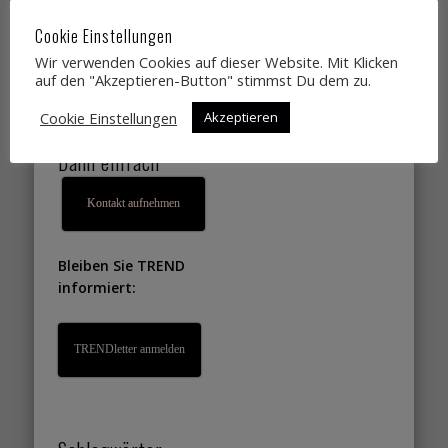
Designtrends,
Cookie Einstellungen
Farbtrends,
Wir verwenden Cookies auf dieser Website. Mit Klicken
Wohntrends,
auf den "Akzeptieren-Button" stimmst Du dem zu.
Lifestyletrends, die
Cookie Einstellungen
Akzeptieren
Sie gut verkaufen?
Dann einfach
Kontakt aufnehmen
Bleiben Sie TREND
informiert:
TRENDletter anmelden