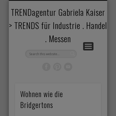
TRENDANGEBOT
TRENDPROJEKTE
TRENDVORTRAG
TRENDVIDEOS
TRENDBOOK
KUNDEN
ABOUT
HOME
TRENDagentur Gabriela Kaiser
> TRENDS für Industrie . Handel
. Messen
Wohnen wie die
Bridgertons