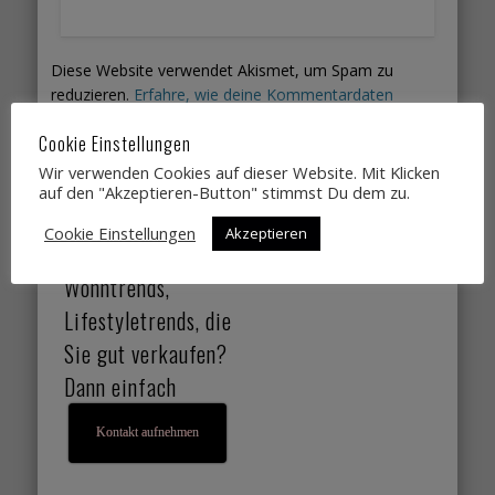
Diese Website verwendet Akismet, um Spam zu
reduzieren.
Erfahre, wie deine Kommentardaten
verarbeitet werden.
Cookie Einstellungen
Wir verwenden Cookies auf dieser Website. Mit Klicken
Sie suchen
auf den "Akzeptieren-Button" stimmst Du dem zu.
Designtrends,
Cookie Einstellungen
Akzeptieren
Farbtrends,
Wohntrends,
Lifestyletrends, die
Sie gut verkaufen?
Dann einfach
Kontakt aufnehmen