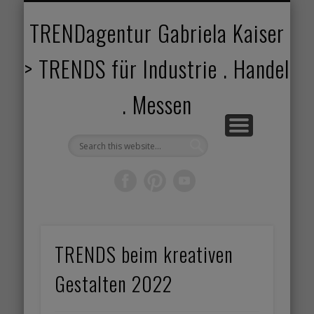
TRENDANGEBOT
TRENDPROJEKTE
TRENDVORTRAG
TRENDVIDEOS
TRENDBOOK
KUNDEN
ABOUT
HOME
TRENDagentur Gabriela Kaiser
> TRENDS für Industrie . Handel
. Messen
TRENDS beim kreativen
Gestalten 2022