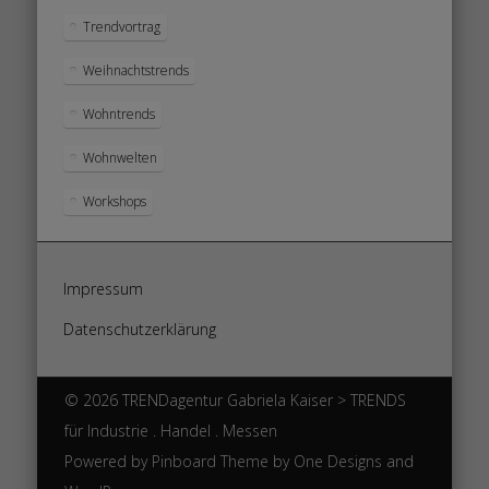
Trendvortrag
Weihnachtstrends
Wohntrends
Wohnwelten
Workshops
Impressum
Datenschutzerklärung
© 2026 TRENDagentur Gabriela Kaiser > TRENDS
für Industrie . Handel . Messen
Powered by
Pinboard Theme
by
One Designs
and