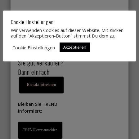
Sie suchen
Cookie Einstellungen
Designtrends,
Wir verwenden Cookies auf dieser Website. Mit Klicken
Farbtrends,
auf den "Akzeptieren-Button" stimmst Du dem zu.
Wohntrends,
Cookie Einstellungen
Akzeptieren
Lifestyletrends, die
Sie gut verkaufen?
Dann einfach
Kontakt aufnehmen
Bleiben Sie TREND
informiert:
TRENDletter anmelden