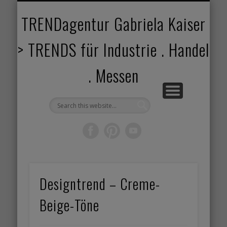
TRENDANGEBOT
TRENDPROJEKTE
TRENDVORTRAG
TRENDVIDEOS
TRENDBOOK
KUNDEN
ABOUT
HOME
TRENDagentur Gabriela Kaiser
> TRENDS für Industrie . Handel
. Messen
Designtrend – Creme-
Beige-Töne