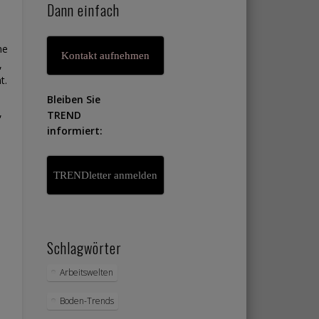
Dann einfach
ne
Kontakt aufnehmen
,
t.
Bleiben Sie
,
TREND
informiert:
TRENDletter anmelden
Schlagwörter
Arbeitswelten
Boden-Trends