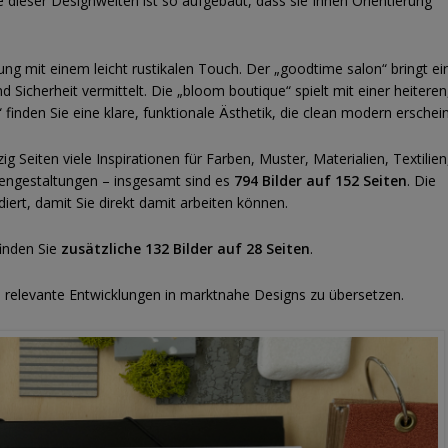
dieser Designwelten ist so aufgebaut, dass sie Ihnen Orientierung
ung mit einem leicht rustikalen Touch. Der „goodtime salon“ bringt ei
nd Sicherheit vermittelt. Die „bloom boutique“ spielt mit einer heiteren
inden Sie eine klare, funktionale Ästhetik, die clean modern erschein
 Seiten viele Inspirationen für Farben, Muster, Materialien, Textilien
ngestaltungen – insgesamt sind es
794 Bilder auf 152 Seiten
. Die
ert, damit Sie direkt damit arbeiten können.
inden Sie
zusätzliche 132 Bilder auf 28 Seiten
.
 relevante Entwicklungen in marktnahe Designs zu übersetzen.