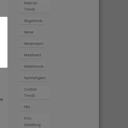
Material-
Trends
Megatrends
Messe
Messereport
Moodboard
Möbeltrends
Nachhaltigkeit
Outdoor-
Trends
en
PBS
POS-
Gestaltung