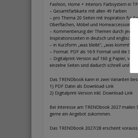
Fashion, Home + Interiors Farbsystem in T
– Gesamtfarbkarte mit allen 49 Farben
– pro Thema 20 Seiten mit Inspiration für F
Oberflächen, Möbel und Homeaccessoire-For
– Kommentierung der Themen durch jeweils e
Inspirationsseiten in deutsch und englisch
– in Kurzform „was bleibt“, „was kommt“ an
– Format: PDF als 16:9 Format und die Digi
– Digitalprint-Version auf 160 g Papier, von
einzelne Seiten sind dadurch schnell und ei
Das TRENDbook kann in zwei Varianten best
1) PDF Datei als Download-Link
2) Digitalprint-Version inkl. Download-Link
Bei Interesse am TRENDbook 2027 mailen Sie
gerne ein Angebot zukommen.
Das TRENDbook 2027/28 erscheint voraussic