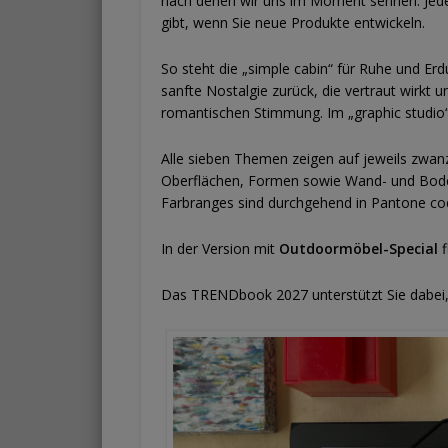
nach denen wir uns im Moment sehnen. Jede 
gibt, wenn Sie neue Produkte entwickeln.
So steht die „simple cabin“ für Ruhe und Erd
sanfte Nostalgie zurück, die vertraut wirkt u
romantischen Stimmung. Im „graphic studio“ f
Alle sieben Themen zeigen auf jeweils zwanzig
Oberflächen, Formen sowie Wand- und Bode
Farbranges sind durchgehend in Pantone codi
In der Version mit
Outdoormöbel-Special
f
Das TRENDbook 2027 unterstützt Sie dabei,