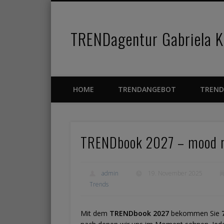
TRENDagentur Gabriela Ka
Facebook
Pinterest
Vimeo
HOME
TRENDANGEBOT
TREND
TRENDbook 2027 – mood 
admin
19. November 2025
Trends
Mit dem
TRENDbook 2027
bekommen Sie