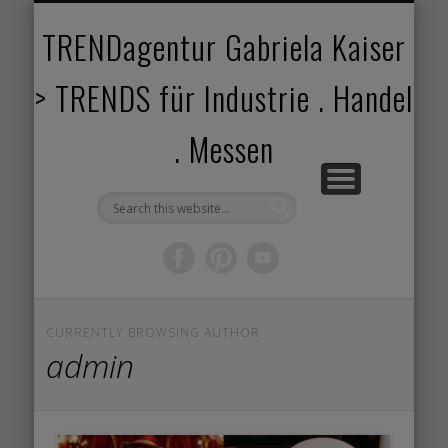
TRENDANGEBOT
TRENDPROJEKTE
TRENDVORTRAG
TRENDVIDEOS
TRENDBOOK
KUNDEN
ABOUT
HOME
TRENDagentur Gabriela Kaiser
> TRENDS für Industrie . Handel
. Messen
CURRENTLY BROWSING AUTHOR
admin