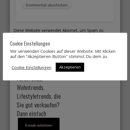
Diese Website verwendet Akismet, um Spam zu
reduzieren.
Erfahre, wie deine Kommentardaten
Cookie Einstellungen
verarbeitet werden.
Wir verwenden Cookies auf dieser Website. Mit Klicken
auf den "Akzeptieren-Button" stimmst Du dem zu.
Sie suchen
Cookie Einstellungen
Akzeptieren
Designtrends,
Farbtrends,
Wohntrends,
Lifestyletrends, die
Sie gut verkaufen?
Dann einfach
Kontakt aufnehmen