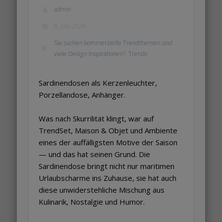
admin
8. Juni 2026
Sie suchen kommerzielle Trendthemen und
viele Design-Inspirationen?
,
Trends
Sardinendosen als Kerzenleuchter,
Porzellandose, Anhänger.
Was nach Skurrilität klingt, war auf
TrendSet, Maison & Objet und Ambiente
eines der auffälligsten Motive der Saison
— und das hat seinen Grund. Die
Sardinendose bringt nicht nur maritimen
Urlaubscharme ins Zuhause, sie hat auch
diese unwiderstehliche Mischung aus
Kulinarik, Nostalgie und Humor.