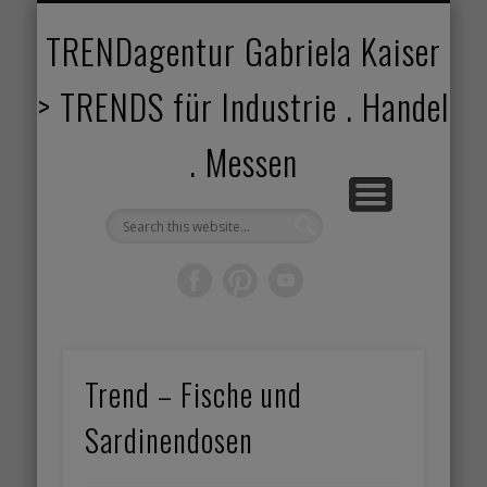
TRENDANGEBOT
TRENDPROJEKTE
TRENDVORTRAG
TRENDVIDEOS
TRENDBOOK
KUNDEN
ABOUT
HOME
TRENDagentur Gabriela Kaiser
> TRENDS für Industrie . Handel
. Messen
Trend – Fische und
Sardinendosen