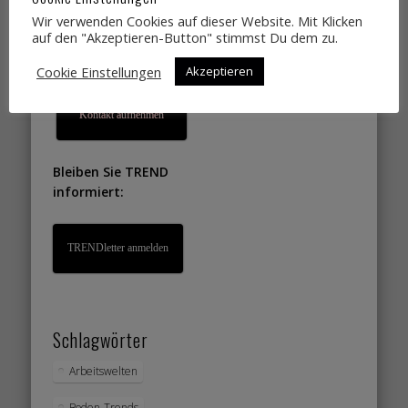
Lifestyletrends, die
Wir verwenden Cookies auf dieser Website. Mit Klicken
auf den "Akzeptieren-Button" stimmst Du dem zu.
Sie gut verkaufen?
Cookie Einstellungen
Akzeptieren
Dann einfach
Kontakt aufnehmen
Bleiben Sie TREND
informiert:
TRENDletter anmelden
Schlagwörter
Arbeitswelten
Boden-Trends