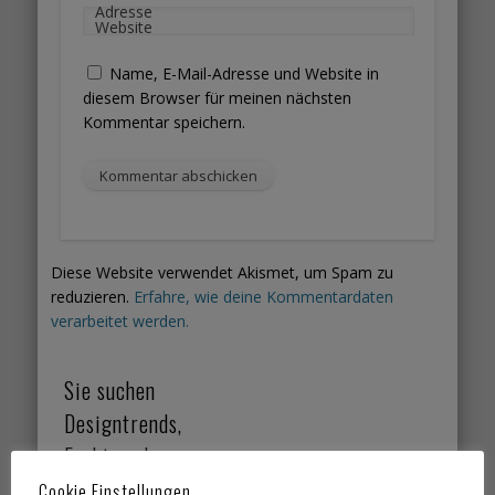
Adresse
Website
Name, E-Mail-Adresse und Website in
diesem Browser für meinen nächsten
Kommentar speichern.
Diese Website verwendet Akismet, um Spam zu
reduzieren.
Erfahre, wie deine Kommentardaten
verarbeitet werden.
Sie suchen
Designtrends,
Farbtrends,
Wohntrends,
Cookie Einstellungen