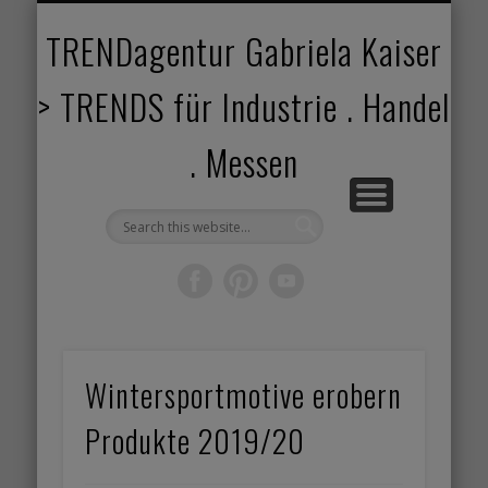
TRENDANGEBOT
TRENDPROJEKTE
TRENDVORTRAG
TRENDVIDEOS
TRENDBOOK
KUNDEN
ABOUT
HOME
TRENDagentur Gabriela Kaiser
> TRENDS für Industrie . Handel
. Messen
Wintersportmotive erobern
Produkte 2019/20