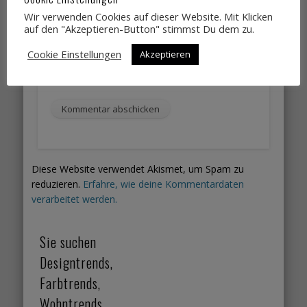
Adresse
Wir verwenden Cookies auf dieser Website. Mit Klicken
Website
auf den "Akzeptieren-Button" stimmst Du dem zu.
Name, E-Mail-Adresse und Website in
Cookie Einstellungen
Akzeptieren
diesem Browser für meinen nächsten
Kommentar speichern.
Diese Website verwendet Akismet, um Spam zu
reduzieren.
Erfahre, wie deine Kommentardaten
verarbeitet werden.
Sie suchen
Designtrends,
Farbtrends,
Wohntrends,