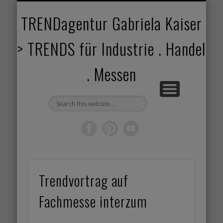
TRENDANGEBOT
TRENDPROJEKTE
TRENDVORTRAG
TRENDVIDEOS
TRENDBOOK
KUNDEN
ABOUT
HOME
TRENDagentur Gabriela Kaiser
> TRENDS für Industrie . Handel
. Messen
Trendvortrag auf
Fachmesse interzum