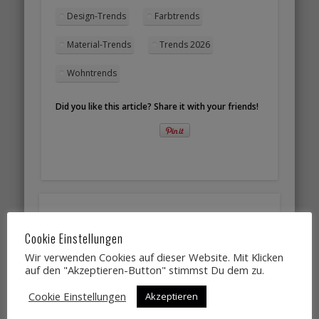
Design-Trends
Farbtrends
Material-Trends
Trends 2026
Wohntrends
Did you like this article? Share it with your friends!
Schreibe einen Kommentar
Cookie Einstellungen
Deine E-Mail-Adresse wird nicht veröffentlicht.
Wir verwenden Cookies auf dieser Website. Mit Klicken
Erforderliche Felder sind mit
*
markiert
auf den "Akzeptieren-Button" stimmst Du dem zu.
Cookie Einstellungen
Akzeptieren
*
Kommentar