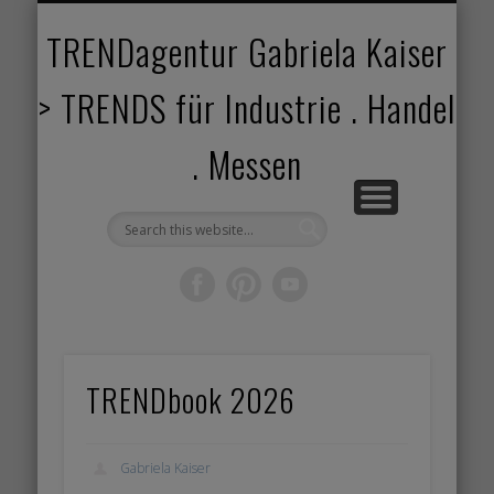
TRENDANGEBOT
TRENDPROJEKTE
TRENDVORTRAG
TRENDVIDEOS
TRENDBOOK
KUNDEN
ABOUT
HOME
TRENDagentur Gabriela Kaiser
> TRENDS für Industrie . Handel
. Messen
TRENDbook 2026
Gabriela Kaiser