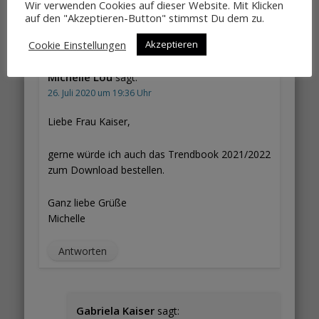
Wir verwenden Cookies auf dieser Website. Mit Klicken
Antworten
auf den "Akzeptieren-Button" stimmst Du dem zu.
Cookie Einstellungen
Akzeptieren
Michelle Lou
sagt:
26. Juli 2020 um 19:36 Uhr
Liebe Frau Kaiser,
gerne würde ich auch das Trendbook 2021/2022
zum Download bestellen.
Ganz liebe Grüße
Michelle
Antworten
Gabriela Kaiser
sagt: