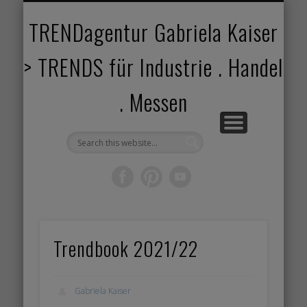
TRENDANGEBOT
TRENDPROJEKTE
TRENDVORTRAG
TRENDVIDEOS
TRENDBOOK
KUNDEN
ABOUT
HOME
TRENDagentur Gabriela Kaiser
> TRENDS für Industrie . Handel
. Messen
Trendbook 2021/22
Gabriela Kaiser