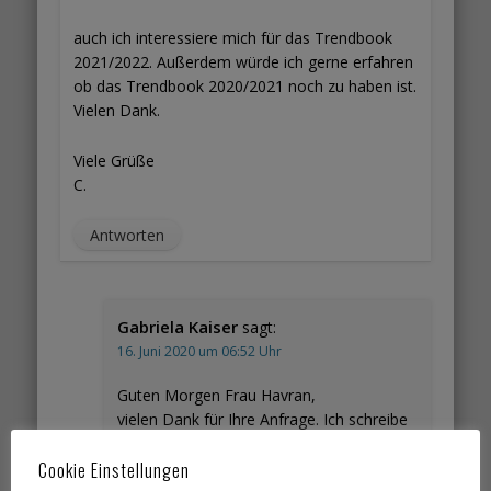
auch ich interessiere mich für das Trendbook
2021/2022. Außerdem würde ich gerne erfahren
ob das Trendbook 2020/2021 noch zu haben ist.
Vielen Dank.
Viele Grüße
C.
Antworten
Gabriela Kaiser
sagt:
16. Juni 2020 um 06:52 Uhr
Guten Morgen Frau Havran,
vielen Dank für Ihre Anfrage. Ich schreibe
Ihnen sogleich eine Email.
Herzliche Grüße Gabriela Kaiser
Cookie Einstellungen