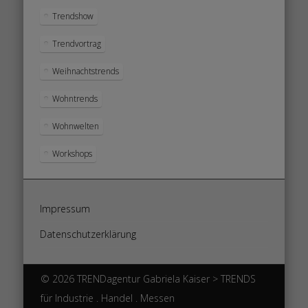
Trendshow
Trendvortrag
Weihnachtstrends
Wohntrends
Wohnwelten
Workshops
Impressum
Datenschutzerklärung
© 2026 TRENDagentur Gabriela Kaiser > TRENDS
für Industrie . Handel . Messen