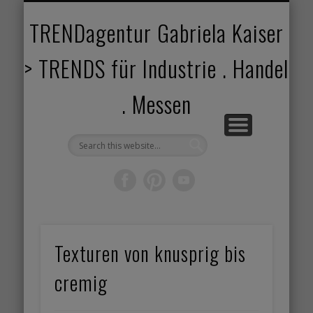
TRENDANGEBOT
TRENDPROJEKTE
TRENDVORTRAG
TRENDVIDEOS
TRENDBOOK
KUNDEN
ABOUT
HOME
TRENDagentur Gabriela Kaiser
> TRENDS für Industrie . Handel
. Messen
Texturen von knusprig bis
cremig