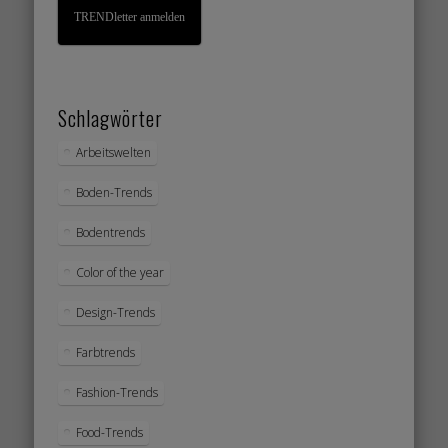
TRENDletter anmelden
Schlagwörter
Arbeitswelten
Boden-Trends
Bodentrends
Color of the year
Design-Trends
Farbtrends
Fashion-Trends
Food-Trends