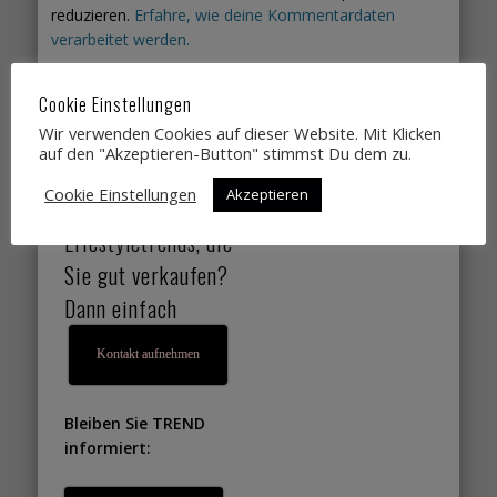
reduzieren.
Erfahre, wie deine Kommentardaten
verarbeitet werden.
Cookie Einstellungen
Sie suchen
Wir verwenden Cookies auf dieser Website. Mit Klicken
Designtrends,
auf den "Akzeptieren-Button" stimmst Du dem zu.
Farbtrends,
Cookie Einstellungen
Akzeptieren
Wohntrends,
Lifestyletrends, die
Sie gut verkaufen?
Dann einfach
Kontakt aufnehmen
Bleiben Sie TREND
informiert: