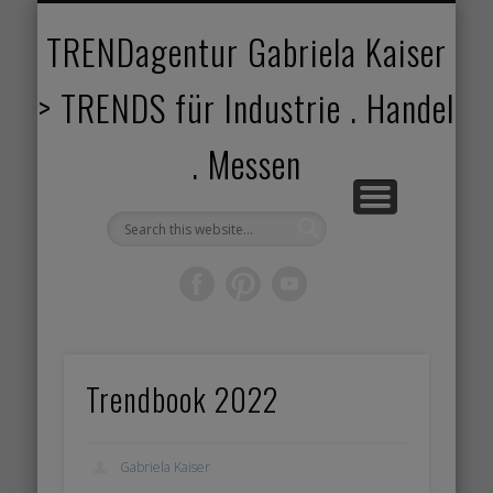
TRENDANGEBOT
TRENDPROJEKTE
TRENDVORTRAG
TRENDVIDEOS
TRENDBOOK
KUNDEN
ABOUT
HOME
TRENDagentur Gabriela Kaiser
> TRENDS für Industrie . Handel
. Messen
Trendbook 2022
Gabriela Kaiser