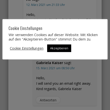
12. März 2021 um 21:33 Uhr
Hello,
I am interested in the digital version of the
book.
Cookie Einstellungen
Thank you in advance!
Wir verwenden Cookies auf dieser Website. Mit Klicken
auf den "Akzeptieren-Button" stimmst Du dem zu.
Antworten
Cookie Einstellungen
Akzeptieren
Gabriela Kaiser
sagt:
15. März 2021 um 08:56 Uhr
Hello,
I will send you an email right away.
Kind regards, Gabriela Kaiser
Antworten