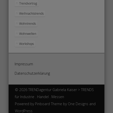
Trendvortrag
Weihnachtstrends
Wohntrends
Wohnwelten
Workshops
Impressum
Datenschutzerklärung
© 2026 TRENDagentur Gabriela Kaiser > TRENDS
für Industrie . Handel . Messen
Powered by
Pinboard Theme
by
One Designs
and
WordPress