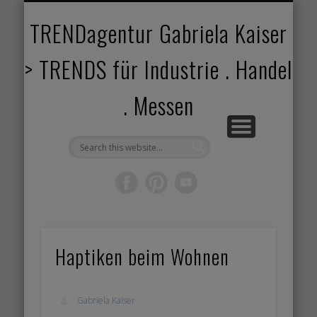
TRENDANGEBOT
TRENDPROJEKTE
TRENDVORTRAG
TRENDVIDEOS
TRENDBOOK
KUNDEN
ABOUT
HOME
TRENDagentur Gabriela Kaiser
> TRENDS für Industrie . Handel
. Messen
Haptiken beim Wohnen
Gabriela Kaiser