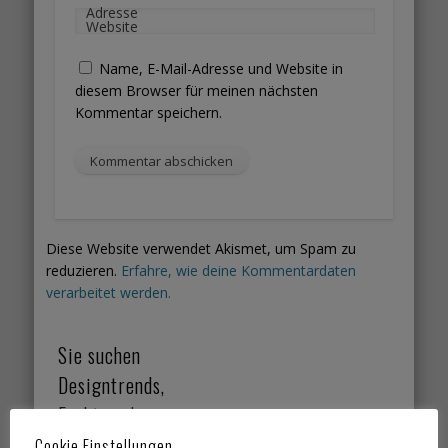
Adresse
Website
Name, E-Mail-Adresse und Website in
diesem Browser für meinen nächsten
Kommentar speichern.
Diese Website verwendet Akismet, um Spam zu
reduzieren.
Erfahre, wie deine Kommentardaten
verarbeitet werden.
Sie suchen
Designtrends,
Farbtrends,
Wohntrends,
Cookie Einstellungen