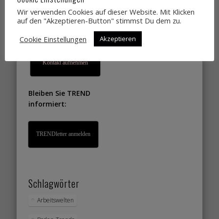
Lifestyletrends, die
Wir verwenden Cookies auf dieser Website. Mit Klicken
auf den "Akzeptieren-Button" stimmst Du dem zu.
Sie gut verkaufen?
Cookie Einstellungen
Akzeptieren
Dann einfach
Kontakt aufnehmen
Bleiben Sie TREND
informiert:
TRENDletter anmelden
Schlagwörter
Arbeitswelten