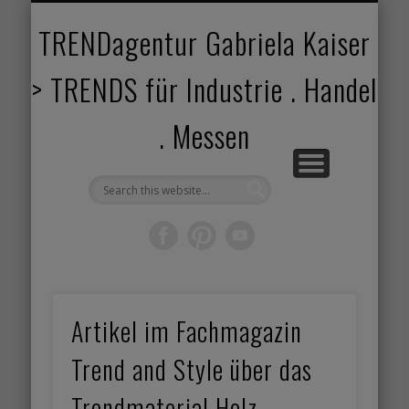
TRENDANGEBOT
TRENDPROJEKTE
TRENDVORTRAG
TRENDVIDEOS
TRENDBOOK
KUNDEN
ABOUT
HOME
TRENDagentur Gabriela Kaiser
> TRENDS für Industrie . Handel
. Messen
Artikel im Fachmagazin
Trend and Style über das
Trendmaterial Holz